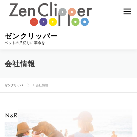
コ
ン
メニュー
テ
ン
ツ
へ
ゼンクリッパー
ス
ペットの爪切りに革命を
キ
ッ
プ
ゼンクリッパー
キャンペーン
選び方
使い方
会社情報
ラインナップ
オンラインショップ
卸売について
ゼンクリッパー
>
会社情報
メディア情報
お問合わせ